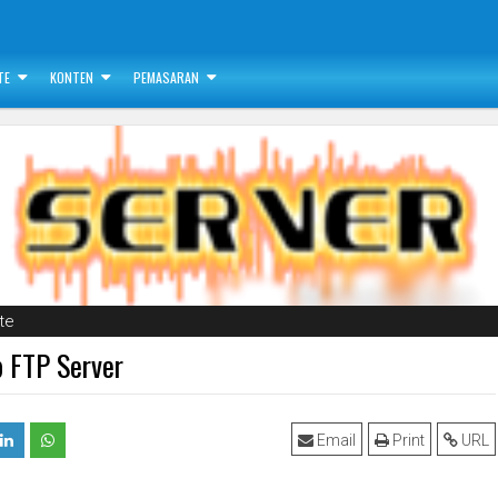
TE
KONTEN
PEMASARAN
te
p FTP Server
Email
Print
URL