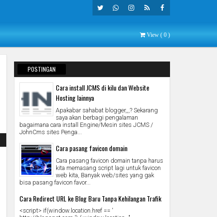
Twitte
What
Insta
Rss
Faceb
View (
0
)
R
Sapp
Gra
Ook
M
POSTINGAN
POPULER
Cara install JCMS di kilu dan Website
Hosting lainnya
Apakabar sahabat blogger,,,? Sekarang
saya akan berbagi pengalaman
bagaimana cara install Engine/Mesin sites JCMS /
JohnCms sites Penga...
Cara pasang favicon domain
Cara pasang favicon domain tanpa harus
kita memasang script lagi untuk favicon
web kita, Banyak web/sites yang gak
bisa pasang favicon favor...
Cara Redirect URL ke Blog Baru Tanpa Kehilangan Trafik
<script> if(window.location.href == '