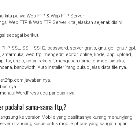
ng kita punya Web FTP & Wap FTP Server
ngsi Web FTP & Wap FTP Server Kita jelaskan sejenak disini.
si sebagai berikut.
 PHP, SSL, SSH, SSH2, password, server gratis, gnu, gpl, gnu / gpl,
 antarmuka, web ftp, mengedit, editor, online, kode, php, upload,
 tar, unzip, untar, rekursif, mengubah nama, chmod, sintaks,
ncana, bandwidth, Auto Installer Yang cukup jelas data file nya.
 Net2ftp.com jawaban nya.
aban nya.
ll manual WordPress ada panduan'nya.
er padahal sama-sama ftp,?
langsung ke version Mobile yang pasilitasnya kurang menunyjang
 server dirancang kusus untuk mobile phone yang sangat ringan