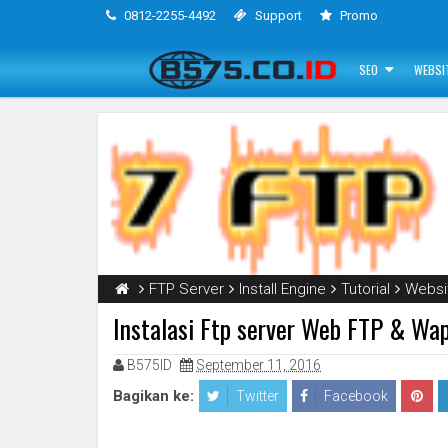
0812-2255-4492
Support
Promo
SEO
WEBSI
FTP Server
Install Engine
Tutorial
Websi
Instalasi Ftp server Web FTP & Wa
B575ID
September 11, 2016
Bagikan ke:
Twitter
Facebook