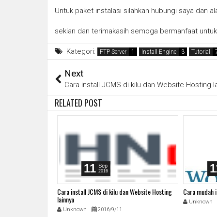
Untuk paket instalasi silahkan hubungi saya dan 
sekian dan terimakasih semoga bermanfaat untu
Kategori:
FTP Server
Install Engine
Tutorial
Next
Cara install JCMS di kilu dan Website Hosting l
RELATED POST
11
1
Sep
2016
ntuk Blogspot
Cara install JCMS di kilu dan Website Hosting
Cara mudah i
lainnya
Unknown
Unknown
2016/9/11