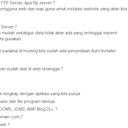
p FTP Server, Apa ftp server.?
pengguna web dan wap guna untuk instalasi website yang akan kita
Server.?
mudah sekaligus data tidak akan ada yang tertinggal seperti
ta gunakan.
dahal di hosting kita sudah ada penyediaan Auto Installer
an sudah ada di web tetangga.?
an lengkap dengan aplikasi yang kita punya.
base dan file program lainnya.
uk DCMS, JCMS, WAP Blog DLL.?
.domain.com,?
web.?