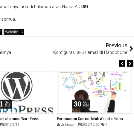
alamat saya ada di halaman atas Nama ADMIN.
k semua.
Website
Previous
ainnya
Konfigurasi akun email di Handphone
1
30
Sep
Oct
2016
2020
nstall manual WordPress
Perencanaan Konten Untuk Website Bisnis
2016/9/11
Unknown
2020/10/30
1