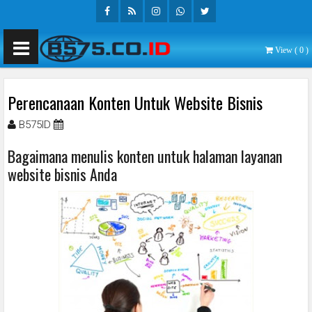
Facebook
Rss
Instagram
Whatsapp
Twitter
View (
0
)
Perencanaan Konten Untuk Website Bisnis
B575ID
Oktober 30, 2020
Bagaimana menulis konten untuk halaman layanan
website bisnis Anda