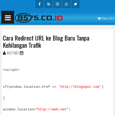
Facebook
Rss
Instagram
Whatsapp
Twitter
View (
0
)
Cara Redirect URL ke Blog Baru Tanpa
Kehilangan Trafik
B575ID
Januari 27, 2016
<script>
if(window.location.href == '
http://blogspot.com
')
window.location="
http://web.net
";