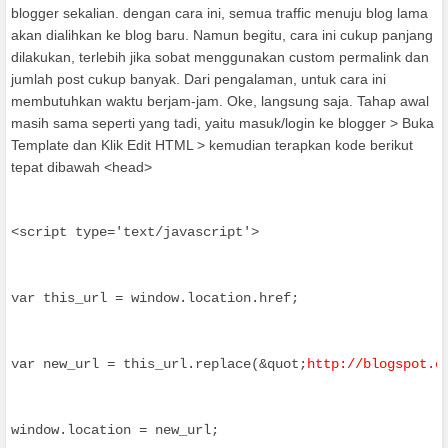
blogger sekalian. dengan cara ini, semua traffic menuju blog lama
akan dialihkan ke blog baru. Namun begitu, cara ini cukup panjang
dilakukan, terlebih jika sobat menggunakan custom permalink dan
jumlah post cukup banyak. Dari pengalaman, untuk cara ini
membutuhkan waktu berjam-jam. Oke, langsung saja. Tahap awal
masih sama seperti yang tadi, yaitu masuk/login ke blogger > Buka
Template dan Klik Edit HTML > kemudian terapkan kode berikut
tepat dibawah <head>
<script type='text/javascript'>
var this_url = window.location.href;
var new_url = this_url.replace(&quot;
http://blogspot.c
window.location = new_url;