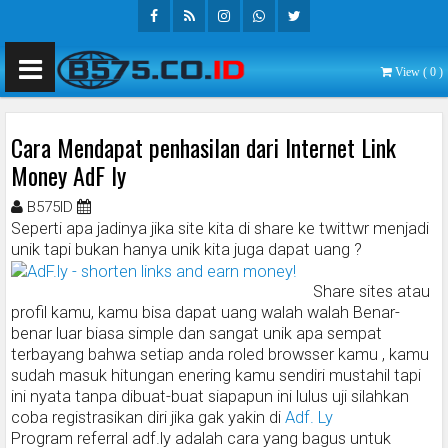
Facebook
Rss
Instagram
Whatsapp
Twitter
View (
0
)
Cara Mendapat penhasilan dari Internet Link
Money AdF ly
B575ID
Januari 18, 2016
Seperti apa jadinya jika site kita di share ke twittwr menjadi
unik tapi bukan hanya unik kita juga dapat uang ?
Share sites atau
profil kamu, kamu bisa dapat uang walah walah Benar-
benar luar biasa simple dan sangat unik apa sempat
terbayang bahwa setiap anda roled browsser kamu , kamu
sudah masuk hitungan enering kamu sendiri mustahil tapi
ini nyata tanpa dibuat-buat siapapun ini lulus uji silahkan
coba registrasikan diri jika gak yakin di
Adf. Ly
Program referral adf.ly adalah cara yang bagus untuk