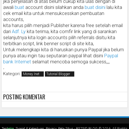
jika penjelasan di atas belum cukup kita ulas dengan di
awali
buat
account disini silahkan anda
buat disini
lalu kita
cek email kita untuk mensukcesskan pembuatan
accounts,
kita harus pilih menjadi Publisher karena free setelah email
dari
Adf. Ly
kita terima, kita comfir link yang di sarankan
selanjutnya kita login accounts pilih referrals disitu kita
terbitkan script, link benner script di site kita,
Untuk melengkapi kita di haruskan punya Paypal jika belum
punya atau ingin tau seputaran paypal lihat disini
Paypal
bank Internet
selamat mencoba semoga sukcess,,,,
Kategori:
Money Inet
Tutorial Blogger
Beranda
Lihat versi web
POSTING KOMENTAR
Tentang
,
Syarat & Ketentuan
,
Privacy
,
Peta Situs
-
B575ID BLOG
© 2016. All Rights