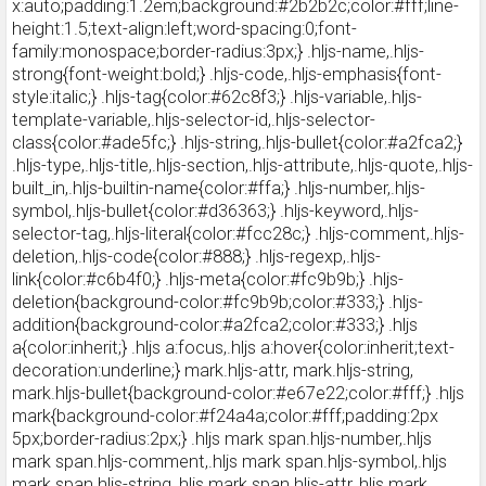
x:auto;padding:1.2em;background:#2b2b2c;color:#fff;line-
height:1.5;text-align:left;word-spacing:0;font-
family:monospace;border-radius:3px;} .hljs-name,.hljs-
strong{font-weight:bold;} .hljs-code,.hljs-emphasis{font-
style:italic;} .hljs-tag{color:#62c8f3;} .hljs-variable,.hljs-
template-variable,.hljs-selector-id,.hljs-selector-
class{color:#ade5fc;} .hljs-string,.hljs-bullet{color:#a2fca2;}
.hljs-type,.hljs-title,.hljs-section,.hljs-attribute,.hljs-quote,.hljs-
built_in,.hljs-builtin-name{color:#ffa;} .hljs-number,.hljs-
symbol,.hljs-bullet{color:#d36363;} .hljs-keyword,.hljs-
selector-tag,.hljs-literal{color:#fcc28c;} .hljs-comment,.hljs-
deletion,.hljs-code{color:#888;} .hljs-regexp,.hljs-
link{color:#c6b4f0;} .hljs-meta{color:#fc9b9b;} .hljs-
deletion{background-color:#fc9b9b;color:#333;} .hljs-
addition{background-color:#a2fca2;color:#333;} .hljs
a{color:inherit;} .hljs a:focus,.hljs a:hover{color:inherit;text-
decoration:underline;} mark.hljs-attr, mark.hljs-string,
mark.hljs-bullet{background-color:#e67e22;color:#fff;} .hljs
mark{background-color:#f24a4a;color:#fff;padding:2px
5px;border-radius:2px;} .hljs mark span.hljs-number,.hljs
mark span.hljs-comment,.hljs mark span.hljs-symbol,.hljs
mark span.hljs-string,.hljs mark span.hljs-attr,.hljs mark