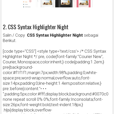
2. CSS Syntax Highlighter Night
Salin / Copy
CSS Syntax Highlighter Night
sebagai
Berikut.
[code type="CSS"] <style type='text/css'> /* CSS Syntax
Highlighter Night */ pre, code{font-family:"Courier New",
Courier, Monospace;color:inherit;} code{padding:1.2em;}
pre{background-
color:#f1f1f1;margin:7px;width:98%;padding:0;white-
space:pre;word-wrap:normal;overflow:auto;font-
size:14px;padding:0;line-height:1.4em;position:relative;}
pre::before{content:"• • •
";padding:5px;color:#fff;display:block;background:#0070c0
none repeat scroll 0% 0%;font-family:Inconsolata;font-
size:26px;font-weight:bold;text-indent:18px;}
.hljs{display:block;overflow-