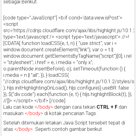
sebagai Berikut.
[code type="JavaScript"] <b:if cond='data:view.isPost'>
<script
src='https://cdnjs.cloudflare.com/ajax/libs/highlight.js/10.1.2/
type='text/javascript'/> <script type='text/javascript'> //<!
[CDATA[ function loadCSS(e, t, n) { "use strict"; var i =
window.document.createElement("link"); var o = t ||
window.document.getElementsByTagName("script")[0]; i.rel
= "stylesheet"; i.href = e; i.media = "only x";
o.parentNode.insertBefore(i, o); setTimeout(function () {
i.media = n || "all"; }); } loadCSS(
"//cdnjs.cloudflare.com/ajax/libs/highlight.js/10.1.2/styles/
); hljs.initHighlightingOnLoad(); hljs.configure({ useBR: false
}); $("div.code").each(function (e, t) { hljs.highlightBlock(t); });
//]]> </script> </b:if> [/code]
Lalu cari kode
</body>
dengan cara tekan
CTRL + F
dan
masukan
</body>
di kotak pencarian Tags.
Setelah ditemukan letakan Java Script tersebet tepat di
atas
</body>
. Seperti contoh gambar berikut.