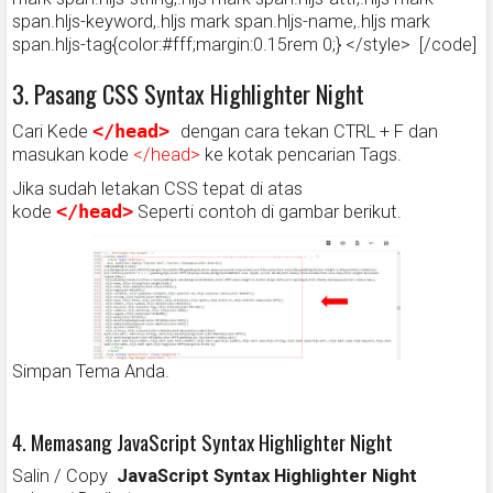
span.hljs-keyword,.hljs mark span.hljs-name,.hljs mark
span.hljs-tag{color:#fff;margin:0.15rem 0;} </style> [/code]
3. Pasang CSS Syntax Highlighter Night
Cari Kede
</head> 
dengan cara tekan CTRL + F dan
masukan kode
</head>
ke kotak pencarian Tags.
Jika sudah letakan CSS tepat di atas
kode
</head>
Seperti contoh di gambar berikut.
Simpan Tema Anda.
4. Memasang JavaScript Syntax Highlighter Night
Salin / Copy
JavaScript Syntax Highlighter Night