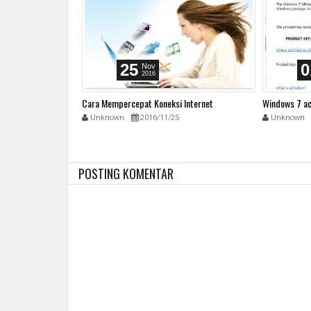
25
0
Nov
2016
ls in Start Menu
Cara Mempercepat Koneksi Internet
Windows 7 ac
1
Unknown
2016/11/25
Unknown
POSTING KOMENTAR