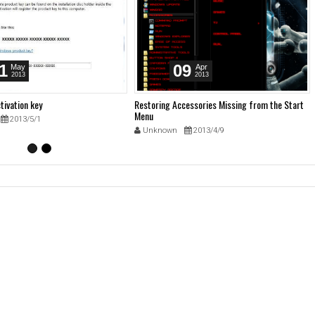
1
09
May
Apr
2013
2013
tivation key
Restoring Accessories Missing from the Start
Menu
2013/5/1
Unknown
2013/4/9