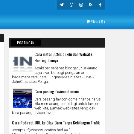
Twitte
What
Insta
Rss
Faceb
View (
0
)
R
Sapp
Gra
Ook
M
POSTINGAN
POPULER
Cara install JCMS di kilu dan Website
Hosting lainnya
Apakabar sahabat blogger,,,? Sekarang
saya akan berbagi pengalaman
bagaimana cara install Engine/Mesin sites JCMS /
JohnCms sites Penga...
Cara pasang favicon domain
Cara pasang favicon domain tanpa harus
kita memasang script lagi untuk favicon
web kita, Banyak web/sites yang gak
bisa pasang favicon favor...
Cara Redirect URL ke Blog Baru Tanpa Kehilangan Trafik
<script> if(window.location.href == '