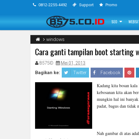
0812-2255-4492
Support
Promo
SEO
WEBSI
windows
Cara ganti tampilan boot starting 
B575ID
Mei 01, 2013
Bagikan ke:
Twitter
Facebook
Kadang kita bosan kala 
kebosanan kita akan be
mungkin hal ini banyak 
padat, bagus dan tidak
Nah gambar di atas adal