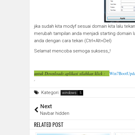
jika sudah kita modyf sesuai domain kita lalu tek
merubah tampilan anda menjadi starting domain l
anda dengan cara tekan (Ctrl+Alt+Del)
Selamat mencoba semoga suksess,,!
untuk Downloads aplikasi silahkan klick :
Win7BootUpda
Kategori:
windows
Next
Navbar hidden
RELATED POST