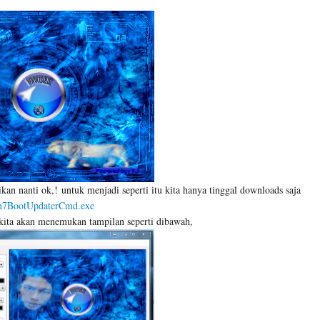
kan nanti ok,! untuk menjadi seperti itu kita hanya tinggal downloads saja
7BootUpdaterCmd.exe
ess kita akan menemukan tampilan seperti dibawah,